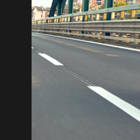
NOUVEAU XP6 SM & SM R
Avec XP6, Peugeot Motocycles remet la mécaboîte 50 