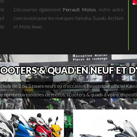
es
le
Découvrez également
Perrault Motos
, notre autre
et
concession pour les marques Yamaha, Suzuki, Archive
de
et Moto Axxe.
OOTERS & QUAD EN NEUF ET 
choix de 2 ou 3 roues neufs ou d’occasion. Revendeur officiel Kaw
 nombreux modèles de motos, scooters & quads à votre dispositio