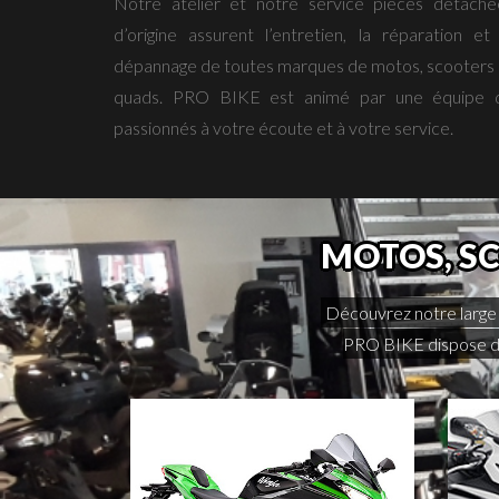
Notre atelier et notre service pièces détaché
d’origine assurent l’entretien, la réparation et 
dépannage de toutes marques de motos, scooters 
quads. PRO BIKE est animé par une équipe 
passionnés à votre écoute et à votre service.
MOTOS, SC
Découvrez notre large 
PRO BIKE dispose de