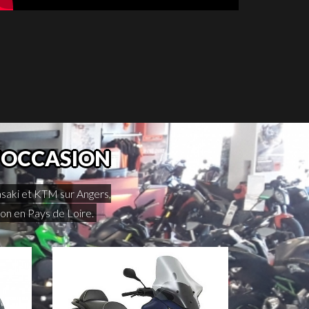
D'OCCASION
asaki et KTM sur Angers,
n en Pays de Loire.