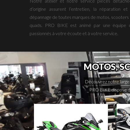
Notre atelier et notre service pièces détaché
d’origine assurent l’entretien, la réparation et 
dépannage de toutes marques de motos, scooters 
quads. PRO BIKE est animé par une équipe 
passionnés à votre écoute et à votre service.
MOTOS, SC
Découvrez notre large 
PRO BIKE dispose de