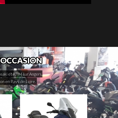
D'OCCASION
asaki et KTM sur Angers,
n en Pays de Loire.