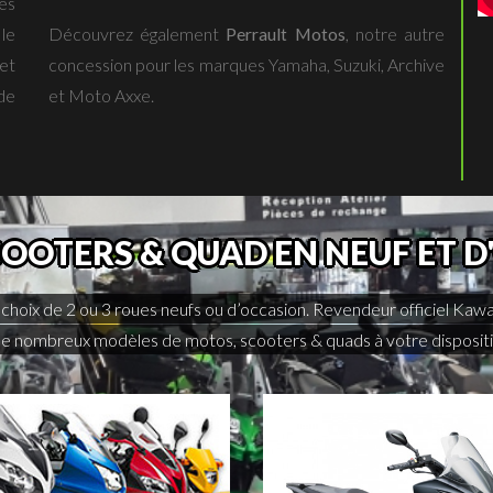
es
le
Découvrez également
Perrault Motos
, notre autre
et
concession pour les marques Yamaha, Suzuki, Archive
de
et Moto Axxe.
OOTERS & QUAD EN NEUF ET 
choix de 2 ou 3 roues neufs ou d’occasion. Revendeur officiel Kaw
 nombreux modèles de motos, scooters & quads à votre dispositio