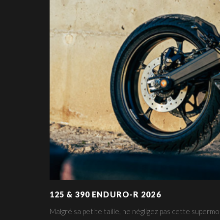
NOUVEAU XP6 SM & SM R
Avec XP6, Peugeot Motocycles remet la mécaboîte 50 