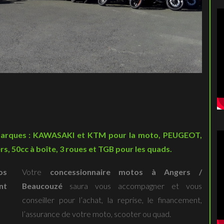
marques : KAWASAKI et KTM pour la moto, PEUGEOT,
s, 50cc à boîte, 3 roues et TGB pour les quads.
os
Votre
concessionnaire motos à Angers /
nt
Beaucouzé
saura vous accompagner et vous
conseiller pour l’achat, la reprise, le financement,
l’assurance de votre moto, scooter ou quad.