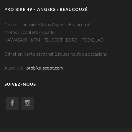
PRO BIKE 49 – ANGERS / BEAUCOUZÉ
Concessionnaire Motos Angers / Beaucouzé
Motos / Scooters / Quads
KAWASAKI - KTM - PEUGEOT - DERBI - TGB QUAD
Entretien, vente et rachat 2 roues neufs ou occasions
Autre site :
probike-scoot.com
SUIVEZ-NOUS