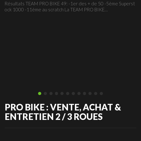
Résultats TEAM PRO BIKE 49: -1er des + de 50 -5ème Superst
ock 1000 -11ème au scratch La TEAM PRO BIKE…
PRO BIKE : VENTE, ACHAT &
ENTRETIEN 2 / 3 ROUES