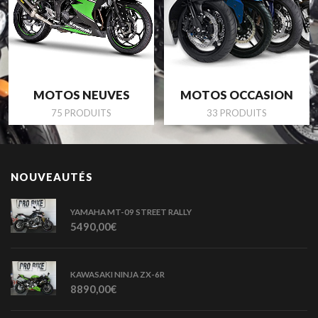
MOTOS NEUVES
MOTOS OCCASION
75 PRODUITS
33 PRODUITS
NOUVEAUTÉS
YAMAHA MT-09 STREET RALLY
5490,00
€
KAWASAKI NINJA ZX-6R
8890,00
€