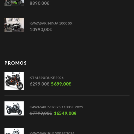
8890,00
€
KAWASAKI NINJA 1000 SX
10990,00
€
PROMOS
KTM 390 DUKE 2026
6299,00
€
5699,00
€
KAWASAKI VERSYS 1100 SE 2025
17799,00
€
16549,00
€
KAWASAKI KLE 500 SE 2026