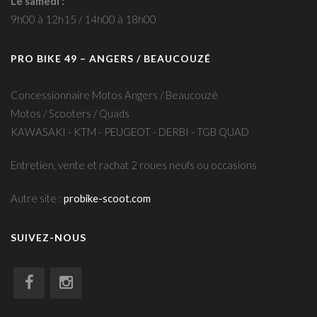
Le samedi :
9h00 à 12h15 / 14h00 à 18h00
PRO BIKE 49 – ANGERS / BEAUCOUZÉ
Concessionnaire Motos Angers / Beaucouzé
Motos / Scooters / Quads
KAWASAKI - KTM - PEUGEOT - DERBI - TGB QUAD
Entretien, vente et rachat 2 roues neufs ou occasions
Autre site :
probike-scoot.com
SUIVEZ-NOUS