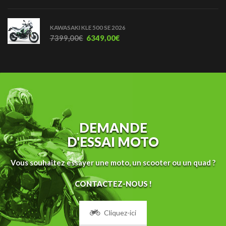
KAWASAKI KLE 500 SE 2026
7399,00
€
6349,00
€
DEMANDE
D'ESSAI MOTO
Vous souhaitez essayer une moto, un scooter ou un quad ?
CONTACTEZ-NOUS !
Cliquez-ici