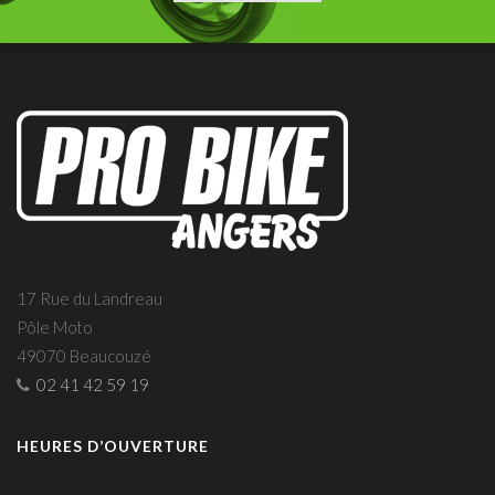
17 Rue du Landreau
Pôle Moto
49070 Beaucouzé
02 41 42 59 19
HEURES D’OUVERTURE