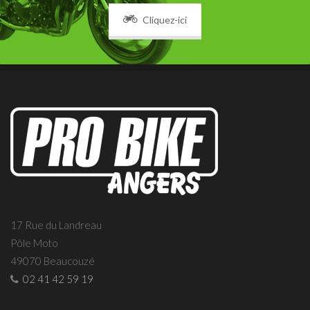
Cliquez-ici
17 Rue du Landreau
Pôle Moto
49070 Beaucouzé
02 41 42 59 19