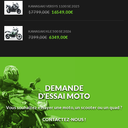
KAWASAKI VERSYS 1100 SE 2025
17799,00
€
16549,00
€
KAWASAKI KLE 500 SE 2026
7399,00
€
6349,00
€
DEMANDE
D'ESSAI MOTO
Vous souhaitez essayer une moto, un scooter ou un quad ?
CONTACTEZ-NOUS !