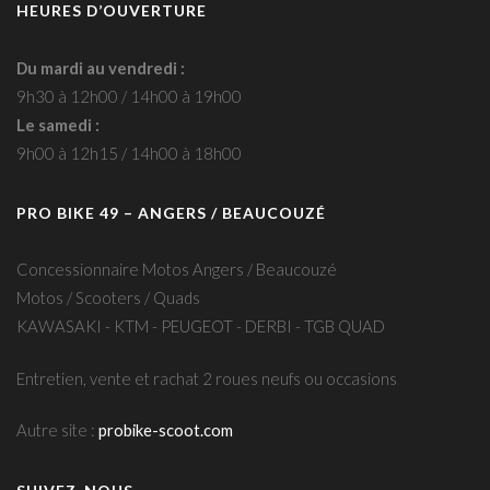
HEURES D’OUVERTURE
Du mardi au vendredi :
9h30 à 12h00 / 14h00 à 19h00
Le samedi :
9h00 à 12h15 / 14h00 à 18h00
PRO BIKE 49 – ANGERS / BEAUCOUZÉ
Concessionnaire Motos Angers / Beaucouzé
Motos / Scooters / Quads
KAWASAKI - KTM - PEUGEOT - DERBI - TGB QUAD
Entretien, vente et rachat 2 roues neufs ou occasions
Autre site :
probike-scoot.com