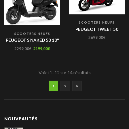
SCOOTERS NEUFS
PEUGEOT TWEET 50
SCOOTERS NEUFS
2699,00
€
PEUGEOT S NAKED 50 10″
2299,00
€
2199,00
€
Voici 1–12 sur 14 résultats
1
2
NOUVEAUTÉS