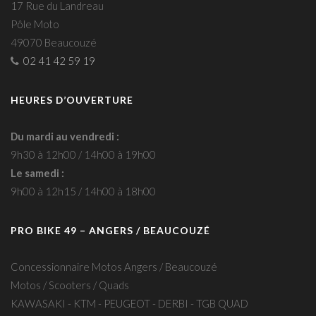
17 Rue du Landreau
Pôle Moto
49070 Beaucouzé
02 41 42 59 19
HEURES D’OUVERTURE
Du mardi au vendredi :
9h30 à 12h00 / 14h00 à 19h00
Le samedi :
9h00 à 12h15 / 14h00 à 18h00
PRO BIKE 49 – ANGERS / BEAUCOUZÉ
Concessionnaire Motos Angers / Beaucouzé
Motos / Scooters / Quads
KAWASAKI - KTM - PEUGEOT - DERBI - TGB QUAD