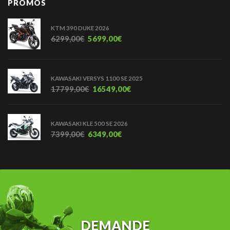
PROMOS
KTM 390 DUKE 2026
6299,00
€
5699,00
€
KAWASAKI VERSYS 1100 SE 2025
17799,00
€
16549,00
€
KAWASAKI KLE 500 SE 2026
7399,00
€
6349,00
€
DEMANDE