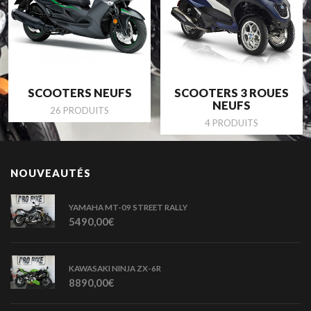
SCOOTERS NEUFS
SCOOTERS 3 ROUES
NEUFS
26 PRODUITS
4 PRODUITS
NOUVEAUTÉS
YAMAHA MT-09 STREET RALLY
5490,00
€
KAWASAKI NINJA ZX-6R
8890,00
€