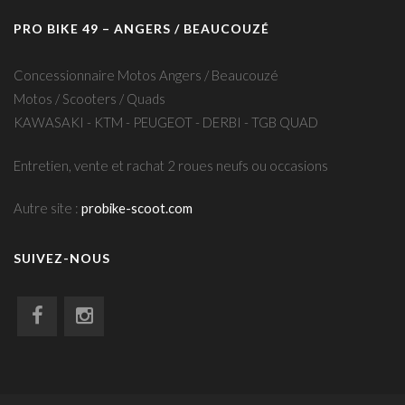
PRO BIKE 49 – ANGERS / BEAUCOUZÉ
Concessionnaire Motos Angers / Beaucouzé
Motos / Scooters / Quads
KAWASAKI - KTM - PEUGEOT - DERBI - TGB QUAD
Entretien, vente et rachat 2 roues neufs ou occasions
Autre site :
probike-scoot.com
SUIVEZ-NOUS