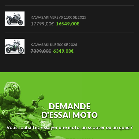
KAWASAKI VERSYS 1100 SE 2025
17799,00
€
16549,00
€
KAWASAKI KLE 500 SE 2026
7399,00
€
6349,00
€
DEMANDE
D'ESSAI MOTO
Vous souhaitez essayer une moto, un scooter ou un quad ?