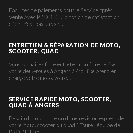
Facilités de paiements pour le Service après
Vente Avec PRO BIKE, la notion de satisfaction
client n’est pas un vain…
ENTRETIEN & RÉPARATION DE MOTO,
SCOOTER, QUAD
Vous souhaitez faire entretenir ou faire réviser
votre deux-roues à Angers ? Pro Bike prend en
charge votre moto, votre…
SERVICE RAPIDE MOTO, SCOOTER,
QUAD À ANGERS
Besoin d’un contrôle ou d’une révision express de
votre moto, scooter ou quad ? Toute l’équipe de
PRO BIKE se…