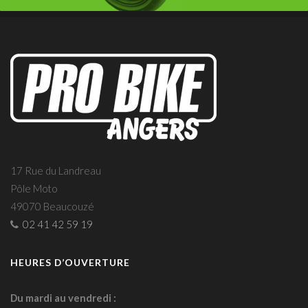
17 Rue du Landreau
Pôle Moto
49070 Beaucouzé
02 41 42 59 19
HEURES D’OUVERTURE
Du mardi au vendredi :