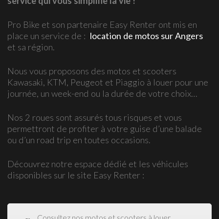
service qui vous simplifie la vie !
Pro Bike et son partenaire Easy Renter ont mis en
place un service de :
location de motos sur Angers
et sa région.
Nous vous proposons des motos et scooters
Kawasaki, KTM, Peugeot et Piaggio à louer pour une
journée, un week-end ou la durée de votre choix…
Nos 2 roues sont assurés tous risques et vous
permettront de profiter à votre guise d’une balade
ou d’un road trip en toutes occasions.
Découvrez notre espace dédié et les véhicules
disponibles sur le site Easy Renter :
Consultez nos motos et scooters à louer,