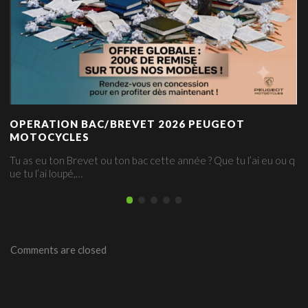
OPERATION BAC/BREVET 2026 PEUGEOT
MOTOCYCLES
Tu as eu ton Brevet ou ton bac cette année ? Que tu l’ai eu ou q
ue tu l’ai loupé,…
Comments are closed