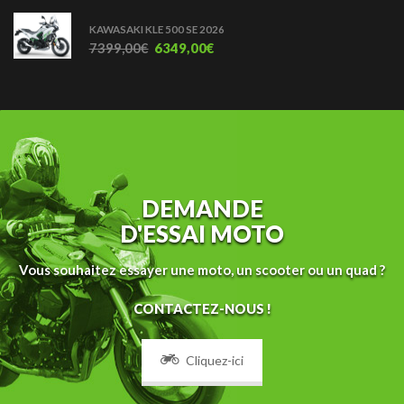
KAWASAKI KLE 500 SE 2026
7399,00
€
6349,00
€
DEMANDE
D'ESSAI MOTO
Vous souhaitez essayer une moto, un scooter ou un quad ?
CONTACTEZ-NOUS !
Cliquez-ici