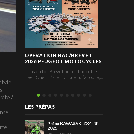
OPERATION BAC/BREVET
OFFRES
2026 PEUGEOT MOTOCYCLES
OFFRE OK D
Tu as eu ton Brevet ou ton bac cette an
aquer pour
née ? Que tu l’ai eu ou que tu l’ai loupé,…
squ’à 1650
tyle.
e…
s
rête à
LES PRÉPAS
ensé
Prépa KAWASAKI ZX4-RR
KTM
rté
2025
EV