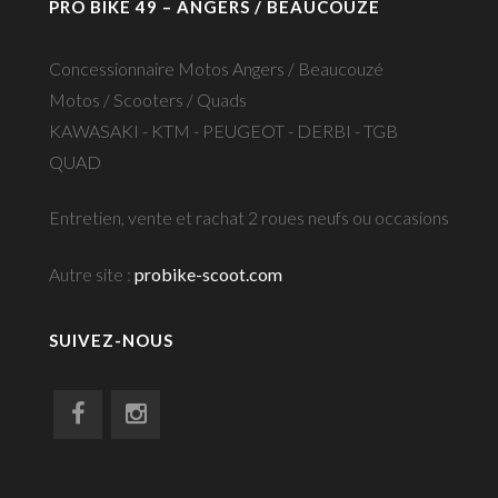
PRO BIKE 49 – ANGERS / BEAUCOUZÉ
Concessionnaire Motos Angers / Beaucouzé
Motos / Scooters / Quads
KAWASAKI - KTM - PEUGEOT - DERBI - TGB
QUAD
Entretien, vente et rachat 2 roues neufs ou occasions
Autre site :
probike-scoot.com
SUIVEZ-NOUS