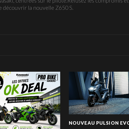
asaki, centrées sur le pilote.Refusez les compromis et
e découvrir la nouvelle Z650 S.
NOUVEAU PULSION EV