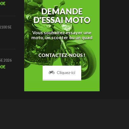
00
€
DEMANDE
D'ESSAI MOTO
100 SE
Vous souhaitez essayer une
moto, un scooter ou un quad
?
CONTACTEZ-NOUS !
SE 2026
00
€
Cliquez-ici