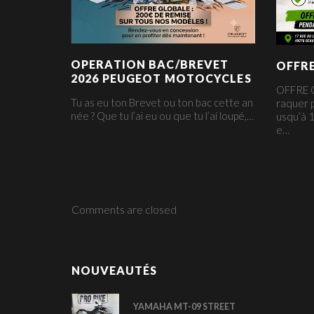
OPERATION BAC/BREVET
OFFR
2026 PEUGEOT MOTOCYCLES
OFFRE O
Tu as eu ton Brevet ou ton bac cette an
raquer p
née ? Que tu l’ai eu ou que tu l’ai loupé,…
usqu’à 1
e…
Comments are closed
NOUVEAUTÉS
YAMAHA MT-09 STREET