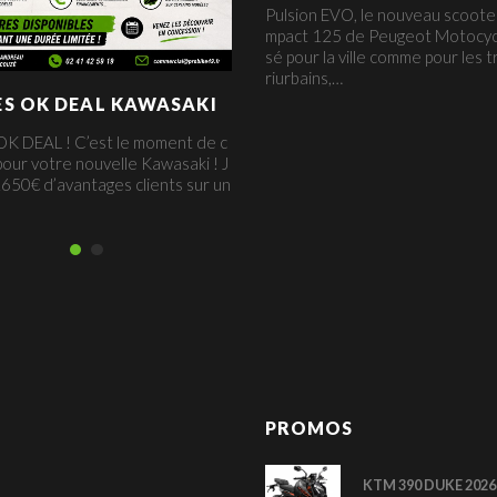
Pulsion EVO, le nouveau scoote
mpact 125 de Peugeot Motocyc
sé pour la ville comme pour les t
riurbains,…
ES OK DEAL KAWASAKI
K DEAL ! C’est le moment de c
our votre nouvelle Kawasaki ! J
650€ d’avantages clients sur un
PROMOS
KTM 390 DUKE 2026