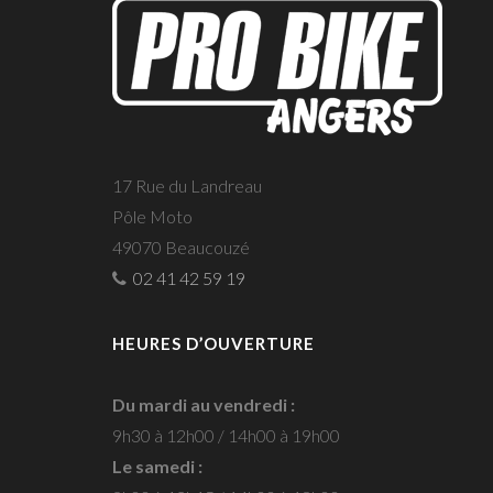
17 Rue du Landreau
Pôle Moto
49070 Beaucouzé
02 41 42 59 19
HEURES D’OUVERTURE
Du mardi au vendredi :
9h30 à 12h00 / 14h00 à 19h00
Le samedi :