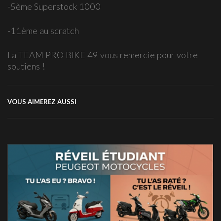
-5ème Superstock 1000
-11ème au scratch
La TEAM PRO BIKE 49 vous remercie pour votre
soutiens !
VOUS AIMEREZ AUSSI