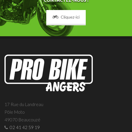
CONTACTEZ-NOUS !
Cliquez-ici
17 Rue du Landreau
Pôle Moto
49070 Beaucouzé
02 41 42 59 19