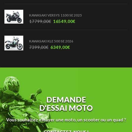
KAWASAKI VERSYS 1100 SE 2025
17799,00
€
16549,00
€
KAWASAKI KLE 500 SE 2026
7399,00
€
6349,00
€
DEMANDE
D'ESSAI MOTO
Vous souhaitez essayer une moto, un scooter ou un quad ?