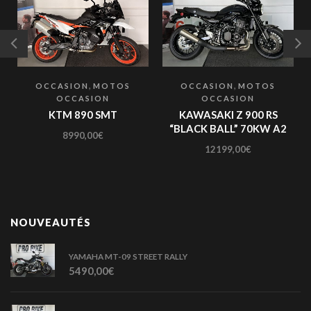
,
,
OCCASION
MOTOS
OCCASION
MOTOS
OCCASION
OCCASION
KTM 890 SMT
KAWASAKI Z 900 RS
“BLACK BALL” 70KW A2
8990,00
€
12199,00
€
NOUVEAUTÉS
YAMAHA MT-09 STREET RALLY
5490,00
€