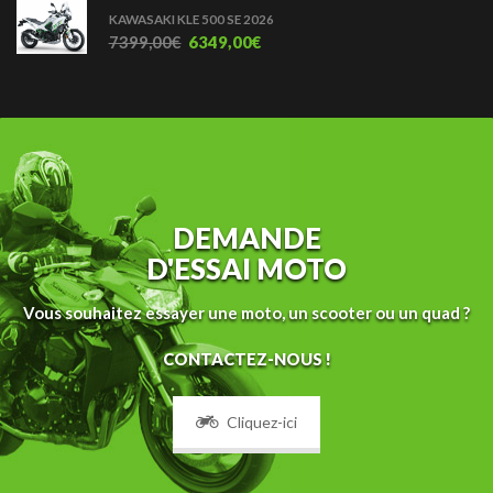
KAWASAKI KLE 500 SE 2026
7399,00
€
6349,00
€
DEMANDE
D'ESSAI MOTO
Vous souhaitez essayer une moto, un scooter ou un quad ?
CONTACTEZ-NOUS !
Cliquez-ici