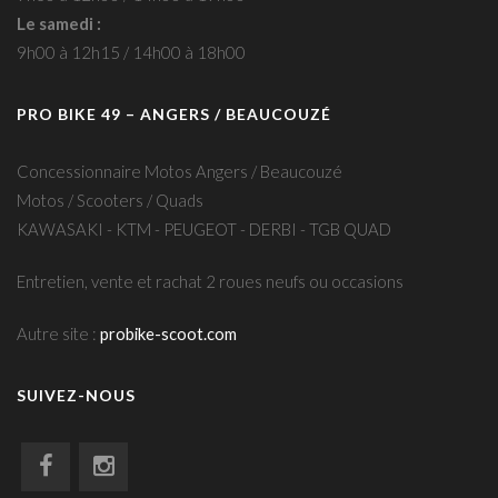
Le samedi :
9h00 à 12h15 / 14h00 à 18h00
PRO BIKE 49 – ANGERS / BEAUCOUZÉ
Concessionnaire Motos Angers / Beaucouzé
Motos / Scooters / Quads
KAWASAKI - KTM - PEUGEOT - DERBI - TGB QUAD
Entretien, vente et rachat 2 roues neufs ou occasions
Autre site :
probike-scoot.com
SUIVEZ-NOUS