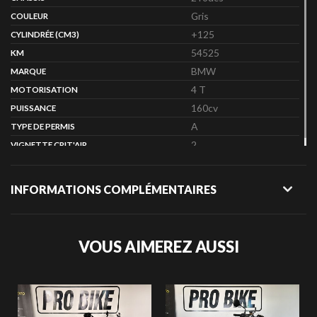
Gris
COULEUR
+125
CYLINDRÉE (CM3)
54525
KM
BMW
MARQUE
4 T
MOTORISATION
160cv
PUISSANCE
A
TYPE DE PERMIS
2
VIGNETTE CRIT'AIR
INFORMATIONS COMPLÉMENTAIRES
VOUS AIMEREZ AUSSI