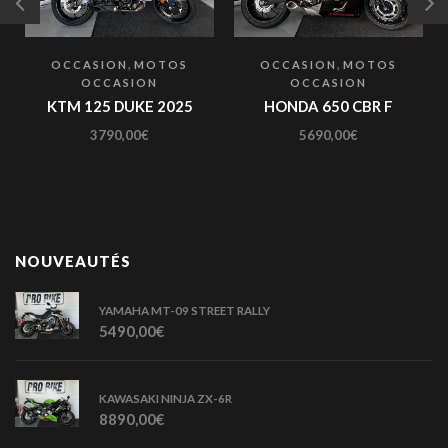
,
,
OCCASION
MOTOS
OCCASION
MOTOS
OCCASION
OCCASION
KTM 125 DUKE 2025
HONDA 650 CBR F
3790,00
€
5690,00
€
NOUVEAUTÉS
YAMAHA MT-09 STREET RALLY
5490,00
€
KAWASAKI NINJA ZX-6R
8890,00
€