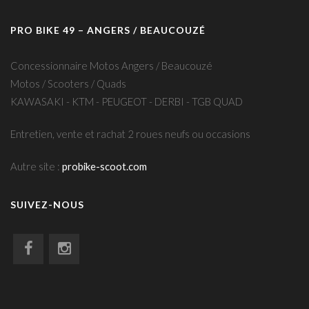
PRO BIKE 49 – ANGERS / BEAUCOUZÉ
Concessionnaire Motos Angers / Beaucouzé
Motos / Scooters / Quads
KAWASAKI - KTM - PEUGEOT - DERBI - TGB QUAD
Entretien, vente et rachat 2 roues neufs ou occasions
Autre site :
probike-scoot.com
SUIVEZ-NOUS