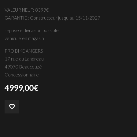
VALEUR NEUF: 8399€
GARANTIE : Constructeur jusqu au 15/11/2027
reprise et livraison possible
véhicule en magasin
PRO BIKE ANGERS
17 rue du Landreau
49070 Beaucouzé
Concessionnaire
4999,00
€