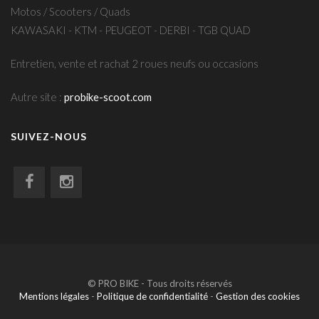
Motos / Scooters / Quads
KAWASAKI - KTM - PEUGEOT - DERBI - TGB QUAD
Entretien, vente et rachat 2 roues neufs ou occasions
Autre site :
probike-scoot.com
SUIVEZ-NOUS
© PRO BIKE - Tous droits réservés
Mentions légales
-
Politique de confidentialité
-
Gestion des cookies