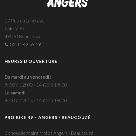
17 Rue du Landreau
Pôle Moto
49070 Beaucouzé
02 41 42 59 19
HEURES D’OUVERTURE
Du mardi au vendredi :
9h30 à 12h00 / 14h00 à 19h00
Le samedi :
9h00 à 12h15 / 14h00 à 18h00
PRO BIKE 49 – ANGERS / BEAUCOUZÉ
Concessionnaire Motos Angers / Beaucouzé