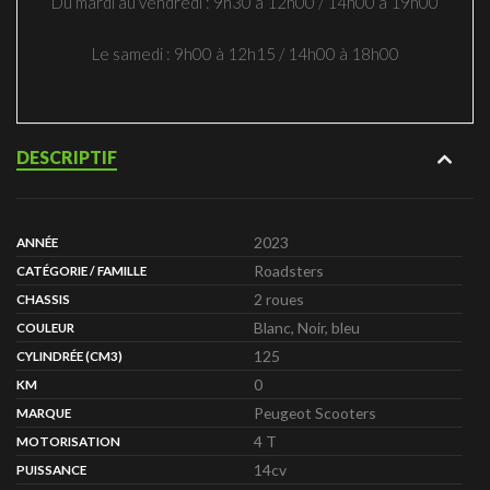
Du mardi au vendredi : 9h30 à 12h00 / 14h00 à 19h00
Le samedi : 9h00 à 12h15 / 14h00 à 18h00
DESCRIPTIF
2023
ANNÉE
Roadsters
CATÉGORIE / FAMILLE
2 roues
CHASSIS
Blanc, Noir, bleu
COULEUR
125
CYLINDRÉE (CM3)
0
KM
Peugeot Scooters
MARQUE
4 T
MOTORISATION
14cv
PUISSANCE