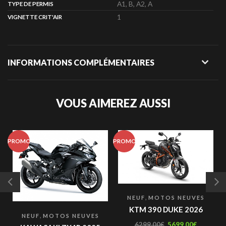
A1, B, A2, A
TYPE DE PERMIS
1
VIGNETTE CRIT'AIR
INFORMATIONS COMPLÉMENTAIRES
VOUS AIMEREZ AUSSI
PROMO
PROMO
P
,
NEUF
MOTOS NEUVES
KTM 390 DUKE 2026
,
NEUF
MOTOS NEUVES
6299,00
€
5699,00
€