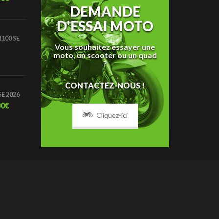
DEMANDE
D'ESSAI MOTO
100 SE
Vous souhaitez essayer une
moto, un scooter ou un quad
?
CONTACTEZ-NOUS !
SE 2026
00
€
Cliquez-ici