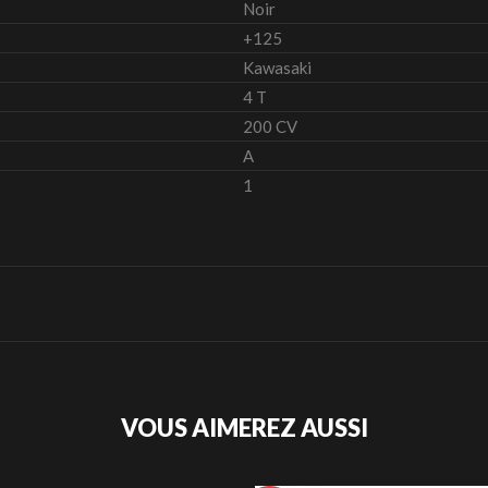
Noir
+125
Kawasaki
4 T
200 CV
A
1
VOUS AIMEREZ AUSSI