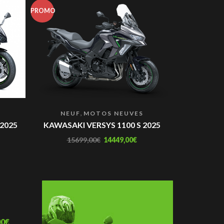
PROMO
PROMO
,
S
NEUF
MOTOS NEUVES
NEUF
 2025
KAWASAKI VERSYS 1100 S 2025
KAWAS
15699,00
€
14449,00
€
2194
00
€