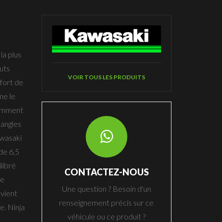
la plus
uts
VOIR TOUS LES PRODUITS
fort de
me le
tamment
 angles
awasaki
de 6,5
libré
CONTACTEZ-NOUS
te
Une question ? Besoin d'un
evient
renseignement précis sur ce
e. Ninja
véhicule ou ce produit ?