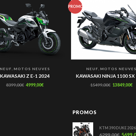
PROMO
,
,
NEUF
MOTOS NEUVES
NEUF
MOTOS NEUVE
KAWASAKI Z E-1 2024
KAWASAKI NINJA 1100 SX
8399,00
€
4999,00
€
15499,00
€
13849,00
€
PROMOS
KTM 390 DUKE 2026
6299,00
€
5699,