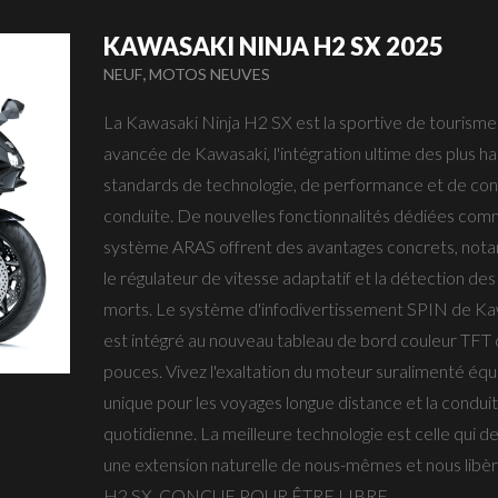
KAWASAKI NINJA H2 SX 2025
,
NEUF
MOTOS NEUVES
La Kawasaki Ninja H2 SX est la sportive de tourisme 
avancée de Kawasaki, l'intégration ultime des plus ha
standards de technologie, de performance et de con
conduite. De nouvelles fonctionnalités dédiées com
système ARAS offrent des avantages concrets, no
le régulateur de vitesse adaptatif et la détection des
morts. Le système d'infodivertissement SPIN de K
est intégré au nouveau tableau de bord couleur TFT 
pouces. Vivez l'exaltation du moteur suralimenté équi
unique pour les voyages longue distance et la condui
quotidienne. La meilleure technologie est celle qui d
une extension naturelle de nous-mêmes et nous libèr
H2 SX. CONÇUE POUR ÊTRE LIBRE