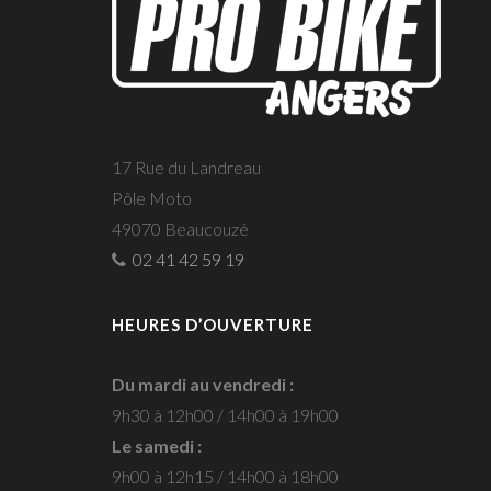
17 Rue du Landreau
Pôle Moto
49070 Beaucouzé
02 41 42 59 19
HEURES D’OUVERTURE
Du mardi au vendredi :
9h30 à 12h00 / 14h00 à 19h00
Le samedi :
9h00 à 12h15 / 14h00 à 18h00