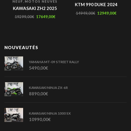
,
NEUF
MOTOS NEUVES
KTM 990 DUKE 2024
KAWASAKI ZH2 2025
14949,00
€
12949,00
€
19299,00
€
17649,00
€
NOUVEAUTÉS
YAMAHA MT-09 STREET RALLY
5490,00
€
KAWASAKI NINJA ZX-6R
8890,00
€
KAWASAKI NINJA 1000 SX
10990,00
€