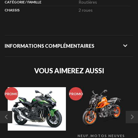
Routières
CATÉGORIE / FAMILLE
2 roues
CHASSIS
INFORMATIONS COMPLÉMENTAIRES
VOUS AIMEREZ AUSSI
PROMO
PROMO
P
,
NEUF
MOTOS NEUVES