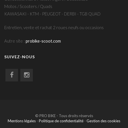
Motos / Scooters / Quads
KAWASAKI - KTM - PEUGEOT - DERBI - TGB QUAD
Entretien, vente et rachat 2 roues neufs ou occasions
Autre site :
probike-scoot.com
SUIVEZ-NOUS
© PRO BIKE - Tous droits réservés
Mentions légales
-
Politique de confidentialité
-
Gestion des cookies