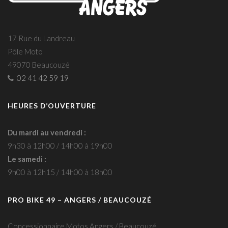
17 Rue du Landreau
Pôle Moto
49070 Beaucouzé
02 41 42 59 19
HEURES D’OUVERTURE
Du mardi au vendredi :
9h30 à 12h00 / 14h00 à 19h00
Le samedi :
9h00 à 12h15 / 14h00 à 18h00
PRO BIKE 49 – ANGERS / BEAUCOUZÉ
Concessionnaire Motos Angers / Beaucouzé