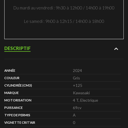
Du mardi au vendredi : 9h30 à 12h00 / 14h00 à 19h00
Le samedi : 9h00 à 12h15 / 14h00 à 18h00
DESCRIPTIF
2024
ANNÉE
Gris
COULEUR
+125
CYLINDRÉE (CM3)
Kawasaki
MARQUE
4 T, Electrique
MOTORISATION
69cv
PUISSANCE
A
TYPE DE PERMIS
0
VIGNETTE CRIT'AIR