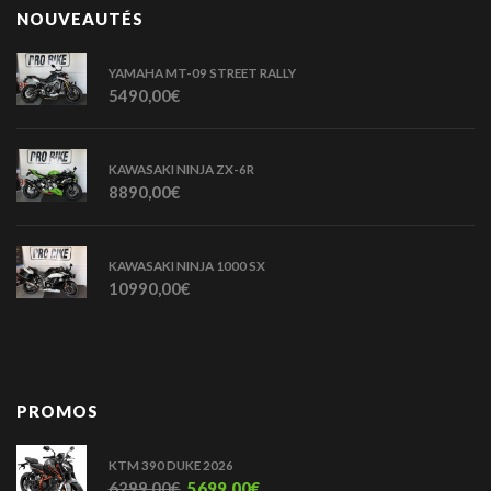
NOUVEAUTÉS
YAMAHA MT-09 STREET RALLY
5490,00
€
KAWASAKI NINJA ZX-6R
8890,00
€
KAWASAKI NINJA 1000 SX
10990,00
€
PROMOS
KTM 390 DUKE 2026
6299,00
€
5699,00
€