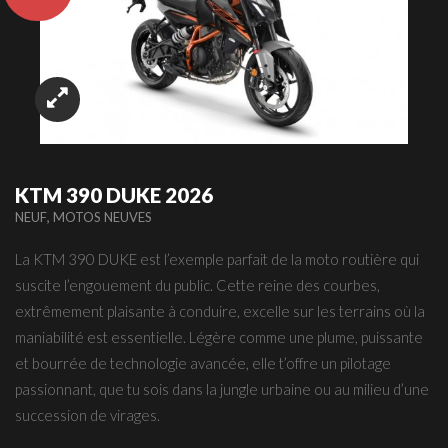
KTM 390 DUKE 2026
,
NEUF
MOTOS NEUVES
La KTM 390 DUKE est l’exemple parfait de la moto routière qui
suscite l’engouement du public. Cette reine des courbes,
extrêmement plaisante à conduire, excelle sur les terrains où la
maniabilité est essentielle. Légère comme une plume, puissante
et bourrée de technologie avancée, elle t’offre un pilotage
passionnant, que tu sois dans la jungle urbaine ou au milieu d’une
succession de virages.