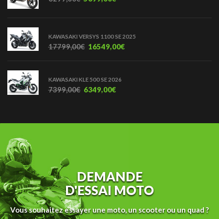
KAWASAKI VERSYS 1100 SE 2025
17799,00
€
16549,00
€
KAWASAKI KLE 500 SE 2026
7399,00
€
6349,00
€
DEMANDE
D'ESSAI MOTO
Vous souhaitez essayer une moto, un scooter ou un quad ?