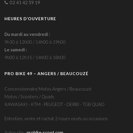
02 41 42 59 19
HEURES D’OUVERTURE
Du mardi au vendredi :
9h30 à 12h00 / 14h00 à 19h00
Le samedi :
9h00 à 12h15 / 14h00 à 18h00
PRO BIKE 49 – ANGERS / BEAUCOUZÉ
Concessionnaire Motos Angers / Beaucouzé
Motos / Scooters / Quads
KAWASAKI - KTM - PEUGEOT - DERBI - TGB QUAD
Entretien, vente et rachat 2 roues neufs ou occasions
Autre site :
probike-scoot.com