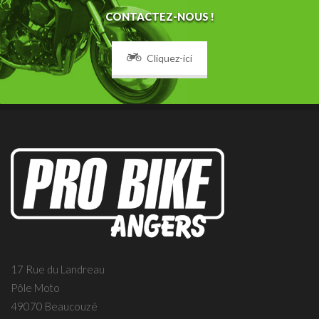
CONTACTEZ-NOUS !
Cliquez-ici
17 Rue du Landreau
Pôle Moto
49070 Beaucouzé