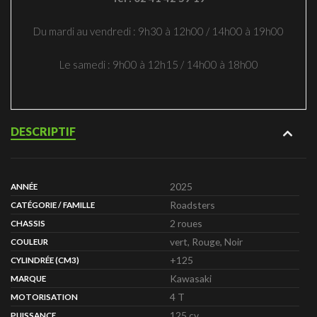
Du mardi au vendredi : 9h30 à 12h00 / 14h00 à 19h00
Le samedi : 9h00 à 12h15 / 14h00 à 18h00
DESCRIPTIF
2025
ANNÉE
Roadsters
CATÉGORIE / FAMILLE
2 roues
CHASSIS
vert, Rouge, Noir
COULEUR
+125
CYLINDRÉE (CM3)
Kawasaki
MARQUE
4 T
MOTORISATION
125 cv
PUISSANCE