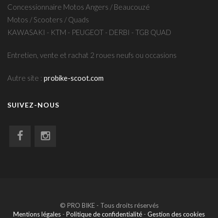
Concessionnaire Motos Angers / Beaucouzé
Motos / Scooters / Quads
KAWASAKI - KTM - PEUGEOT - DERBI - TGB QUAD
Entretien, vente et rachat 2 roues neufs ou occasions
Autre site :
probike-scoot.com
SUIVEZ-NOUS
© PRO BIKE - Tous droits réservés
Mentions légales
-
Politique de confidentialité
-
Gestion des cookies