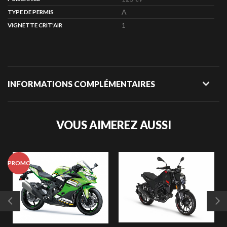
A
TYPE DE PERMIS
1
VIGNETTE CRIT'AIR
INFORMATIONS COMPLÉMENTAIRES
VOUS AIMEREZ AUSSI
PROMO
P