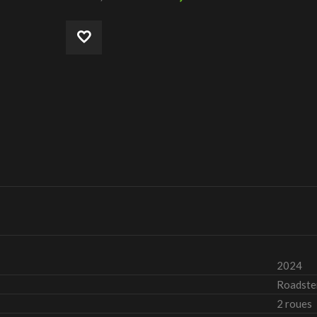
2024
Roadste
2 roues