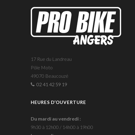
17 Rue du Landreau
Pôle Moto
49070 Beaucouzé
02 41 42 59 19
HEURES D’OUVERTURE
Du mardi au vendredi :
9h30 à 12h00 / 14h00 à 19h00