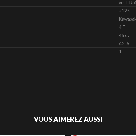
vert, No
+125
Kawasak
4 T
45 cv
A2, A
1
VOUS AIMEREZ AUSSI