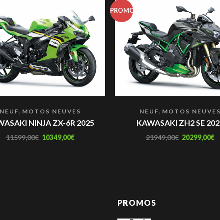
PROMO
,
,
NEUF
MOTOS NEUVES
NEUF
MOTOS NEUVE
ASAKI NINJA ZX-6R 2025
KAWASAKI ZH2 SE 202
11599,00
€
10349,00
€
21949,00
€
20299,00
€
PROMOS