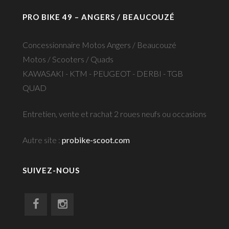
PRO BIKE 49 – ANGERS / BEAUCOUZÉ
Concessionnaire Motos Angers / Beaucouzé
Motos / Scooters / Quads
KAWASAKI - KTM - PEUGEOT - DERBI - TGB
QUAD
Entretien, vente et rachat 2 roues neufs ou occasions
Autre site :
probike-scoot.com
SUIVEZ-NOUS