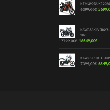
KTM 390 DUKE 2026
6299,00
€
5699,
KAWASAKI VERSYS 1
2025
17799,00
€
16549,00
€
KAWASAKI KLE 500 
7399,00
€
6349,