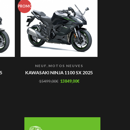
PROMO
PROMO
,
S
NEUF
MOTOS NEUVES
NEUF
5
KAWASAKI NINJA 1100 SX 2025
KAWA
15499,00
€
13849,00
€
1929