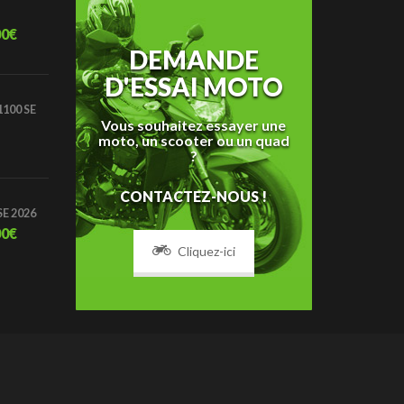
00
€
DEMANDE
D'ESSAI MOTO
100 SE
Vous souhaitez essayer une
moto, un scooter ou un quad
?
CONTACTEZ-NOUS !
SE 2026
00
€
Cliquez-ici