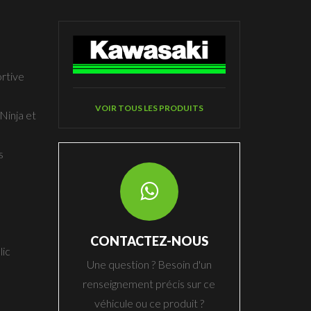
ortive
VOIR TOUS LES PRODUITS
 Ninja et
s
CONTACTEZ-NOUS
lic
Une question ? Besoin d'un
renseignement précis sur ce
véhicule ou ce produit ?