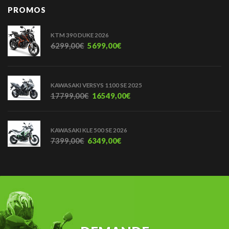
PROMOS
KTM 390 DUKE 2026
6299,00
€
5699,00
€
KAWASAKI VERSYS 1100 SE 2025
17799,00
€
16549,00
€
KAWASAKI KLE 500 SE 2026
7399,00
€
6349,00
€