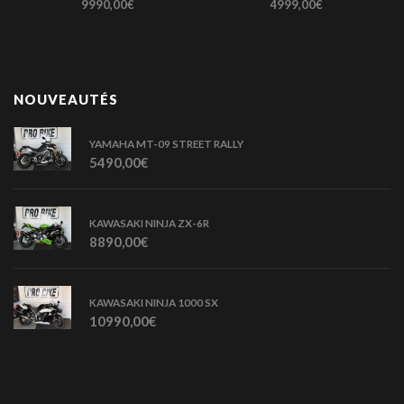
9990,00
€
4999,00
€
NOUVEAUTÉS
YAMAHA MT-09 STREET RALLY
5490,00
€
KAWASAKI NINJA ZX-6R
8890,00
€
KAWASAKI NINJA 1000 SX
10990,00
€