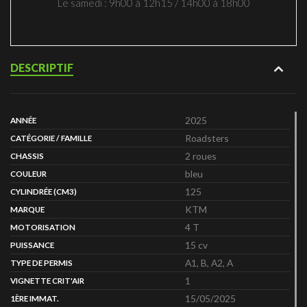
Le samedi : 9h00 à 12h15 / 14h00 à 18h00
DESCRIPTIF
2025
ANNÉE
Roadsters
CATÉGORIE / FAMILLE
2 roues
CHASSIS
bleu
COULEUR
125
CYLINDRÉE (CM3)
KTM
MARQUE
4 T
MOTORISATION
15 cv
PUISSANCE
A1, B, A2, A
TYPE DE PERMIS
1
VIGNETTE CRIT'AIR
15/05/2025
1ÈRE IMMAT.