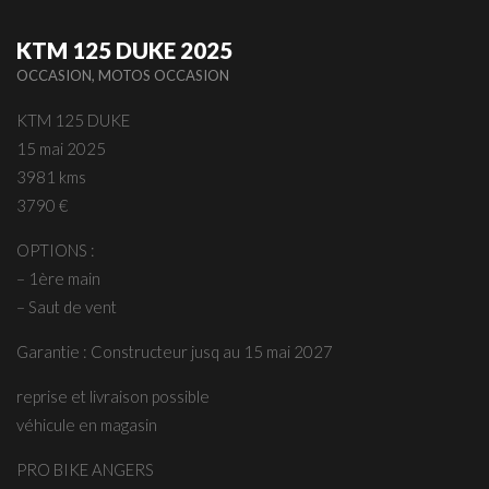
KTM 125 DUKE 2025
,
OCCASION
MOTOS OCCASION
KTM 125 DUKE
15 mai 2025
3981 kms
3790 €
OPTIONS :
– 1ère main
– Saut de vent
Garantie : Constructeur jusq au 15 mai 2027
reprise et livraison possible
véhicule en magasin
PRO BIKE ANGERS