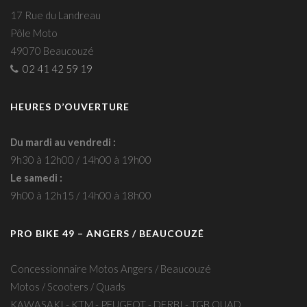
17 Rue du Landreau
Pôle Moto
49070 Beaucouzé
02 41 42 59 19
HEURES D’OUVERTURE
Du mardi au vendredi :
9h30 à 12h00 / 14h00 à 19h00
Le samedi :
9h00 à 12h15 / 14h00 à 18h00
PRO BIKE 49 – ANGERS / BEAUCOUZÉ
Concessionnaire Motos Angers / Beaucouzé
Motos / Scooters / Quads
KAWASAKI - KTM - PEUGEOT - DERBI - TGB QUAD