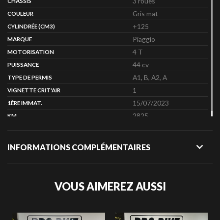
3 roues
CHASSIS
Gris mat
COULEUR
+125
CYLINDRÉE (CM3)
Piaggio
MARQUE
4 T
MOTORISATION
44 cv
PUISSANCE
A1, B, A2, A
TYPE DE PERMIS
1
VIGNETTE CRIT'AIR
15/07/2023
1ÈRE IMMAT.
2825
KM
INFORMATIONS COMPLÉMENTAIRES
VOUS AIMEREZ AUSSI