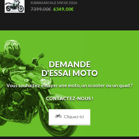
KAWASAKI KLE 500 SE 2026
7399,00
€
6349,00
€
DEMANDE
D'ESSAI MOTO
Vous souhaitez essayer une moto, un scooter ou un quad ?
CONTACTEZ-NOUS !
Cliquez-ici