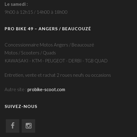
Le samedi :
9h00 à 12h15 / 14h00 à 18h00
PRO BIKE 49 – ANGERS / BEAUCOUZÉ
Concessionnaire Motos Angers / Beaucouzé
Motos / Scooters / Quads
KAWASAKI - KTM - PEUGEOT - DERBI - TGB QUAD
Entretien, vente et rachat 2 roues neufs ou occasions
Autre site :
probike-scoot.com
SUIVEZ-NOUS