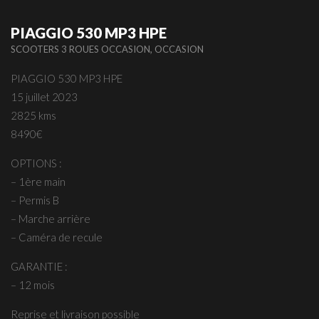
PIAGGIO 530 MP3 HPE
,
SCOOTERS 3 ROUES OCCASION
OCCASION
PIAGGIO 530 MP3 HPE
15 juillet 2023
2825 kms
8490€
OPTIONS :
– 1ère main
– Permis B
– Marche arrière
– Caméra de recule
GARANTIE :
– 12 mois
Reprise et livraison possible