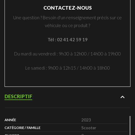
CONTACTEZ-NOUS
Une question ? Besoin d'un renseignement précis sur ce
véhicule ou ce produit ?
Tél : 02 41 42 59 19
Du mardi au vendredi : 9h30 à 12h00 / 14h00 à 19h00
Le samedi : 9h00 à 12h15 / 14h00 à 18h00
DESCRIPTIF
2023
ANNÉE
Scooter
CATÉGORIE / FAMILLE