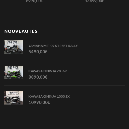
8990,00
€
13499,00
€
NOUVEAUTÉS
YAMAHA MT-09 STREET RALLY
5490,00
€
KAWASAKI NINJA ZX-6R
8890,00
€
KAWASAKI NINJA 1000 SX
10990,00
€