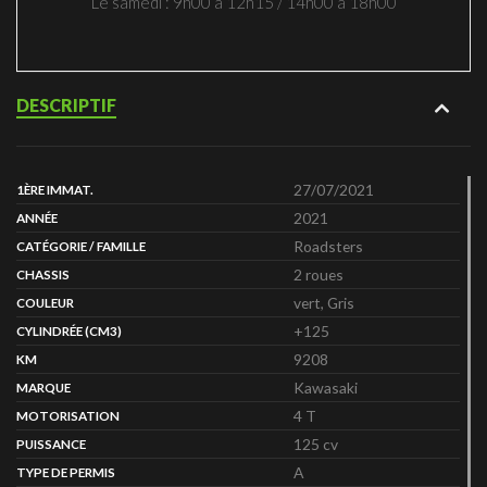
Le samedi : 9h00 à 12h15 / 14h00 à 18h00
DESCRIPTIF
27/07/2021
1ÈRE IMMAT.
2021
ANNÉE
Roadsters
CATÉGORIE / FAMILLE
2 roues
CHASSIS
vert, Gris
COULEUR
+125
CYLINDRÉE (CM3)
9208
KM
Kawasaki
MARQUE
4 T
MOTORISATION
125 cv
PUISSANCE
A
TYPE DE PERMIS