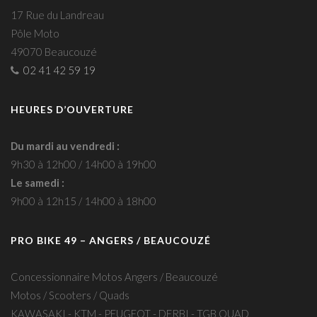
17 Rue du Landreau
Pôle Moto
49070 Beaucouzé
02 41 42 59 19
HEURES D’OUVERTURE
Du mardi au vendredi :
9h30 à 12h00 / 14h00 à 19h00
Le samedi :
9h00 à 12h15 / 14h00 à 18h00
PRO BIKE 49 – ANGERS / BEAUCOUZÉ
Concessionnaire Motos Angers / Beaucouzé
Motos / Scooters / Quads
KAWASAKI - KTM - PEUGEOT - DERBI - TGB QUAD