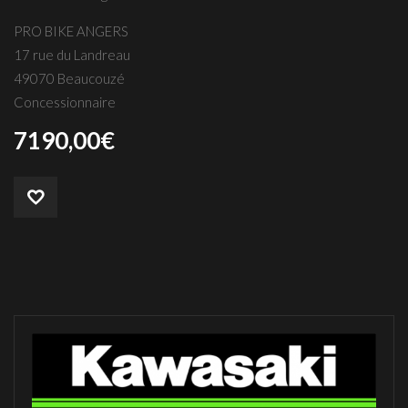
PRO BIKE ANGERS
17 rue du Landreau
49070 Beaucouzé
Concessionnaire
7190,00
€