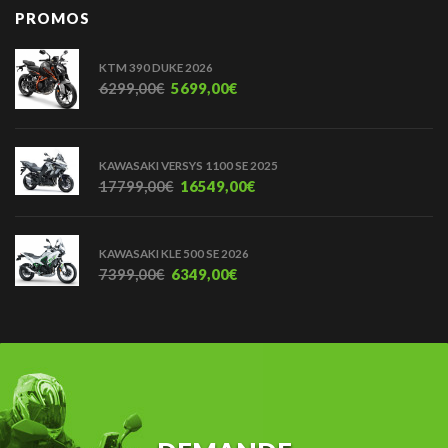
PROMOS
KTM 390 DUKE 2026
6299,00
€
5699,00
€
KAWASAKI VERSYS 1100 SE 2025
17799,00
€
16549,00
€
KAWASAKI KLE 500 SE 2026
7399,00
€
6349,00
€