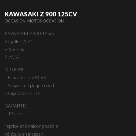
KAWASAKI Z 900 125CV
,
OCCASION
MOTOS OCCASION
KAWASAKI Z 900 125cv
27 juillet 2021
9208 kms
7190 €
OPTIONS:
– Echappement MIVV
– Support de plaque court
– Clignotants LED
GARANTIE :
– 12 mois
reprise et livraison possible
véhicule en magasin