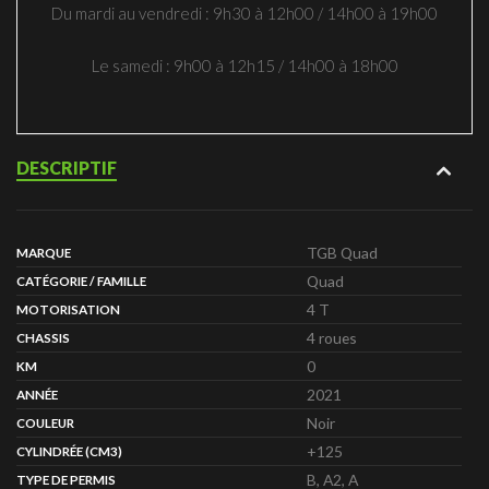
Du mardi au vendredi : 9h30 à 12h00 / 14h00 à 19h00
Le samedi : 9h00 à 12h15 / 14h00 à 18h00
DESCRIPTIF
TGB Quad
MARQUE
Quad
CATÉGORIE / FAMILLE
4 T
MOTORISATION
4 roues
CHASSIS
0
KM
2021
ANNÉE
Noir
COULEUR
+125
CYLINDRÉE (CM3)
B, A2, A
TYPE DE PERMIS