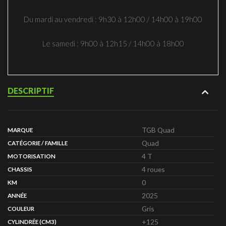
Du mardi au vendredi : 9h30 à 12h00 / 14h00 à 19h00
Le samedi : 9h00 à 12h15 / 14h00 à 18h00
DESCRIPTIF
TGB Quad
MARQUE
Quad
CATÉGORIE / FAMILLE
4 T
MOTORISATION
4 roues
CHASSIS
0
KM
2025
ANNÉE
Gris
COULEUR
+125
CYLINDRÉE (CM3)