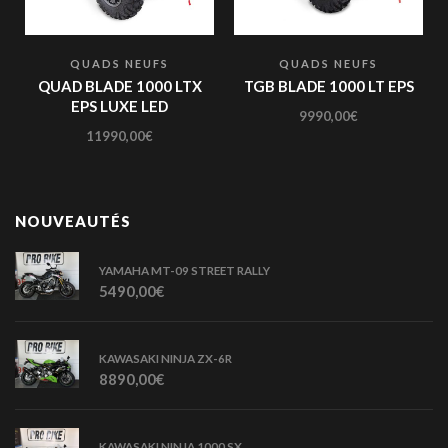
QUADS NEUFS
QUADS NEUFS
QUAD BLADE 1000 LTX
TGB BLADE 1000 LT EPS
EPS LUXE LED
9990,00
€
11990,00
€
NOUVEAUTÉS
YAMAHA MT-09 STREET RALLY
5490,00
€
KAWASAKI NINJA ZX-6R
8890,00
€
KAWASAKI NINJA 1000 SX