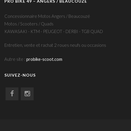
PRO BIKE 49 – ANGERS / BEAUCOUZÉ
Concessionnaire Motos Angers / Beaucouzé
Motos / Scooters / Quads
KAWASAKI - KTM - PEUGEOT - DERBI - TGB QUAD
Entretien, vente et rachat 2 roues neufs ou occasions
Autre site :
probike-scoot.com
SUIVEZ-NOUS