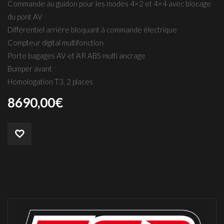
Commande au guidon pour les modes 4×2 et 4×4 avec blocage
du pont AV
Différentiel arrière bloquant à commande électrique
Compteur digital multifonction
Porte bagages AV et AR ABS multi ancrage
Bumper avant
Homologation T3, 2 places
8690,00
€