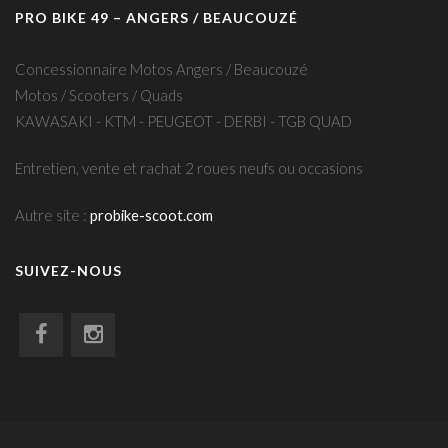
PRO BIKE 49 – ANGERS / BEAUCOUZÉ
Concessionnaire Motos Angers / Beaucouzé
Motos / Scooters / Quads
KAWASAKI - KTM - PEUGEOT - DERBI - TGB QUAD
Entretien, vente et rachat 2 roues neufs ou occasions
Autre site :
probike-scoot.com
SUIVEZ-NOUS