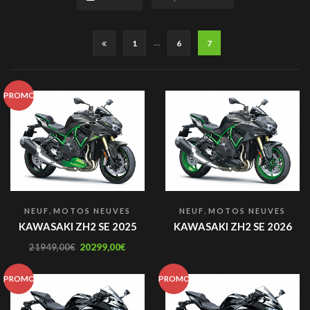
…
1
6
7
PROMO
,
,
NEUF
MOTOS NEUVES
NEUF
MOTOS NEUVES
KAWASAKI ZH2 SE 2025
KAWASAKI ZH2 SE 2026
21949,00
€
20299,00
€
PROMO
PROMO