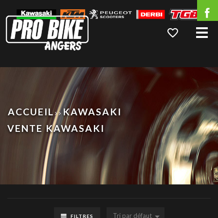
Me
ACCUEIL
KAWASAKI
VENTE KAWASAKI
Tri par défaut
FILTRES