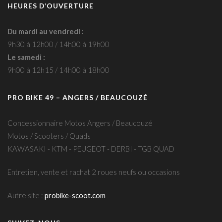
HEURES D’OUVERTURE
Du mardi au vendredi :
9h30 à 12h00 / 14h00 à 19h00
Le samedi :
9h00 à 12h15 / 14h00 à 18h00
PRO BIKE 49 – ANGERS / BEAUCOUZÉ
Concessionnaire Motos Angers / Beaucouzé
Motos / Scooters / Quads
KAWASAKI - KTM - PEUGEOT - DERBI - TGB QUAD
Entretien, vente et rachat 2 roues neufs ou occasions
Autre site :
probike-scoot.com