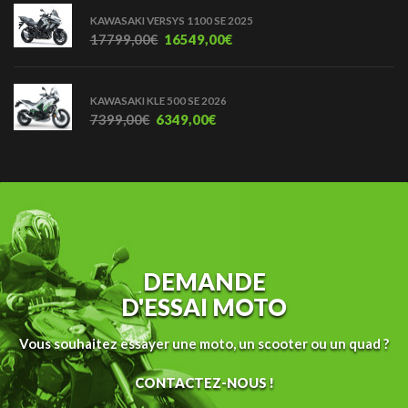
KAWASAKI VERSYS 1100 SE 2025
17799,00
€
16549,00
€
KAWASAKI KLE 500 SE 2026
7399,00
€
6349,00
€
DEMANDE
D'ESSAI MOTO
Vous souhaitez essayer une moto, un scooter ou un quad ?
CONTACTEZ-NOUS !