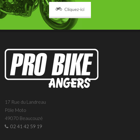
Cliquez-ici
17 Rue du Landreau
Pôle Moto
49070 Beaucouzé
02 41 42 59 19