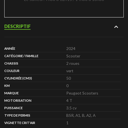
DESCRIPTIF
2024
ANNÉE
Scooter
CATÉGORIE / FAMILLE
2 roues
CHASSIS
vert
COULEUR
50
CYLINDRÉE (CM3)
0
KM
Peugeot Scooters
MARQUE
4 T
MOTORISATION
3.5 cv
PUISSANCE
BSR, A1, B, A2, A
TYPE DE PERMIS
1
VIGNETTE CRIT'AIR