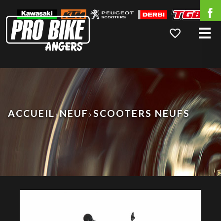
Me
ACCUEIL
NEUF
SCOOTERS NEUFS