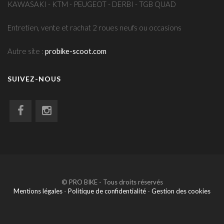
KAWASAKI - KTM - PEUGEOT - DERBI - TGB QUAD
Entretien, vente et rachat 2 roues neufs ou occasions
Autre site :
probike-scoot.com
SUIVEZ-NOUS
© PRO BIKE - Tous droits réservés
Mentions légales
-
Politique de confidentialité
-
Gestion des cookies