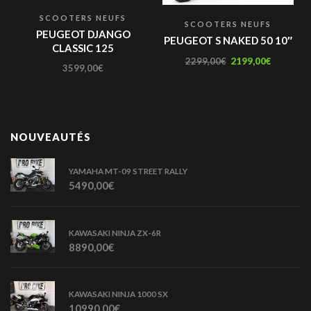
SCOOTERS NEUFS
SCOOTERS NEUFS
PEUGEOT DJANGO
PEUGEOT S NAKED 50 10″
CLASSIC 125
2299,00
€
2199,00
€
3599,00
€
NOUVEAUTÉS
YAMAHA MT-09 STREET RALLY
5490,00
€
KAWASAKI NINJA ZX-6R
8890,00
€
KAWASAKI NINJA 1000 SX
10990,00
€