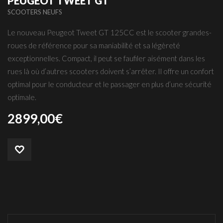
PEUGEOT TWEET GT
SCOOTERS NEUFS
Le nouveau Peugeot Tweet GT 125CC est le scooter grandes-
roues de référence pour sa maniabilité et sa légèreté
exceptionnelles. Compact, il peut se faufiler aisément dans les
rues là où d’autres scooters doivent s’arrêter. Il offre un confort
optimal pour le conducteur et le passager en plus d’une sécurité
optimale.
2899,00
€