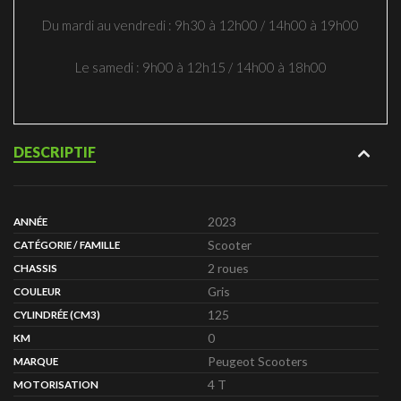
Du mardi au vendredi : 9h30 à 12h00 / 14h00 à 19h00
Le samedi : 9h00 à 12h15 / 14h00 à 18h00
DESCRIPTIF
2023
ANNÉE
Scooter
CATÉGORIE / FAMILLE
2 roues
CHASSIS
Gris
COULEUR
125
CYLINDRÉE (CM3)
0
KM
Peugeot Scooters
MARQUE
4 T
MOTORISATION