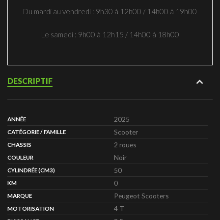
Du mardi au vendredi : 9h30 à 12h00 / 14h00 à 19h00
Le samedi : 9h00 à 12h15 / 14h00 à 18h00
DESCRIPTIF
2025
ANNÉE
Scooter
CATÉGORIE / FAMILLE
2 roues
CHASSIS
Noir
COULEUR
50
CYLINDRÉE (CM3)
0
KM
Peugeot Scooters
MARQUE
4 T
MOTORISATION