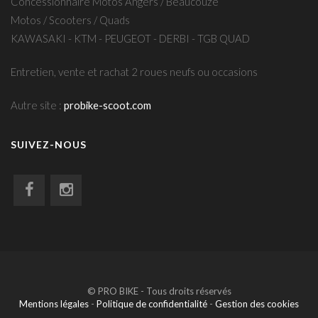
Concessionnaire Motos Angers / Beaucouzé
Motos / Scooters / Quads
KAWASAKI - KTM - PEUGEOT - DERBI - TGB QUAD
Entretien, vente et rachat 2 roues neufs ou occasions
Autre site :
probike-scoot.com
SUIVEZ-NOUS
© PRO BIKE - Tous droits réservés
Mentions légales
-
Politique de confidentialité
-
Gestion des cookies