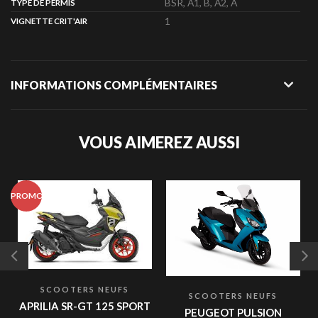
BSR, A1, B, A2, A
TYPE DE PERMIS
1
VIGNETTE CRIT'AIR
INFORMATIONS COMPLÉMENTAIRES
VOUS AIMEREZ AUSSI
PROMO
P
SCOOTERS NEUFS
SCOOTERS NEUFS
APRILIA SR-GT 125 SPORT
PEUGEOT PULSION