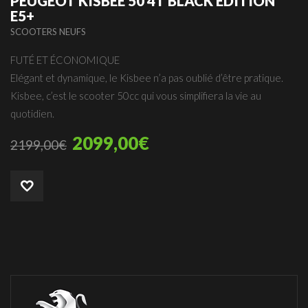
PEUGEOT KISBEE 50 4T BLACK EDITION
E5+
SCOOTERS NEUFS
FUTÉ ET ÉCONOMIQUE
Elégant et dynamique, le Kisbee n’a pas oublié d’être pratique.
Kisbee, c’est le scooter 50cc qui vous simplifiera la vie au
quotidien.
2099,00
€
2199,00
€