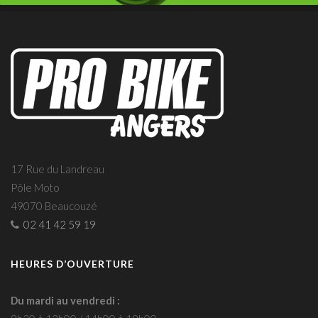
17 Rue du Landreau
Pôle Moto
49070 Beaucouzé
02 41 42 59 19
HEURES D’OUVERTURE
Du mardi au vendredi :