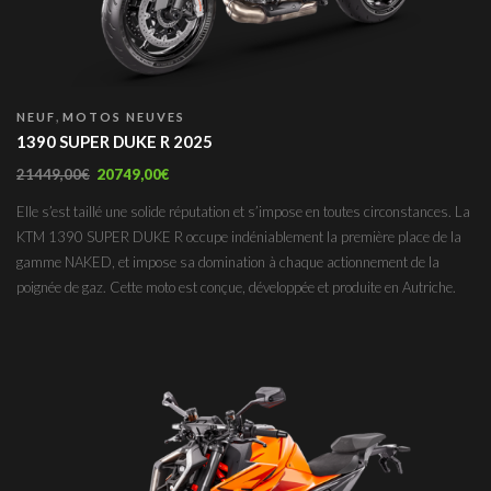
,
NEUF
MOTOS NEUVES
1390 SUPER DUKE R 2025
21449,00
€
20749,00
€
Elle s’est taillé une solide réputation et s’impose en toutes circonstances. La
KTM 1390 SUPER DUKE R occupe indéniablement la première place de la
gamme NAKED, et impose sa domination à chaque actionnement de la
poignée de gaz. Cette moto est conçue, développée et produite en Autriche.