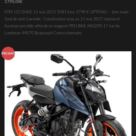
3790,00
€
KTM 125 DUKE 15 mai 2025 3981 kms 3790 € OPTIONS : - 1ère main -
Saut de vent Garantie : Constructeur jusq au 15 mai 2027 reprise et
livraison possible véhicule en magasin PRO BIKE ANGERS 17 rue du
Landreau 49070 Beaucouzé Concessionnaire
PROMO