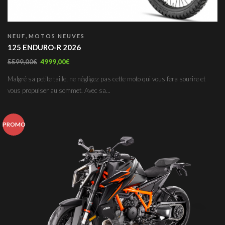
,
NEUF
MOTOS NEUVES
125 ENDURO-R 2026
5599,00
€
4999,00
€
Malgré sa petite taille, ne négligez pas cette moto qui vous fera sourire et
vous propulser au sommet. Avec sa...
PROMO