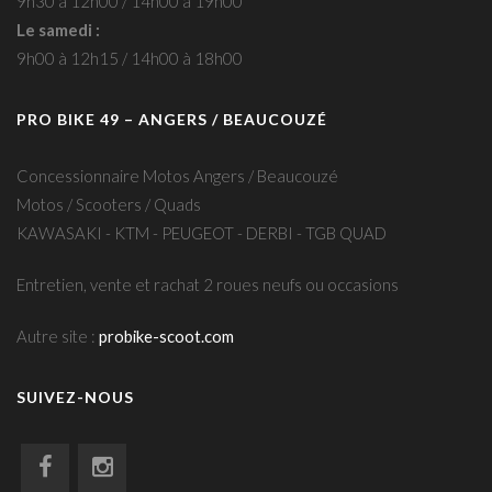
9h30 à 12h00 / 14h00 à 19h00
Le samedi :
9h00 à 12h15 / 14h00 à 18h00
PRO BIKE 49 – ANGERS / BEAUCOUZÉ
Concessionnaire Motos Angers / Beaucouzé
Motos / Scooters / Quads
KAWASAKI - KTM - PEUGEOT - DERBI - TGB QUAD
Entretien, vente et rachat 2 roues neufs ou occasions
Autre site :
probike-scoot.com
SUIVEZ-NOUS