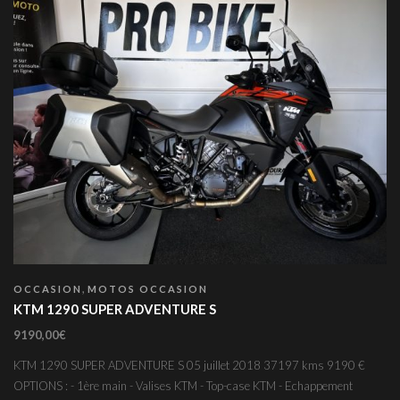
,
OCCASION
MOTOS OCCASION
KTM 1290 SUPER ADVENTURE S
9190,00
€
KTM 1290 SUPER ADVENTURE S 05 juillet 2018 37197 kms 9190 €
OPTIONS : - 1ère main - Valises KTM - Top-case KTM - Echappement