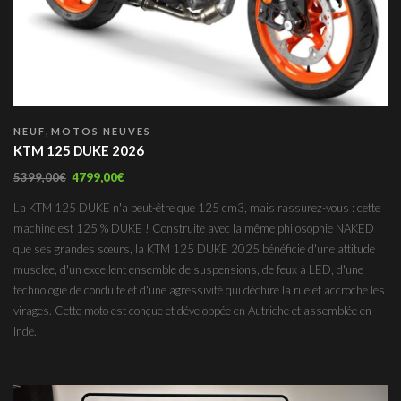
,
NEUF
MOTOS NEUVES
KTM 125 DUKE 2026
5399,00
€
4799,00
€
La KTM 125 DUKE n'a peut-être que 125 cm3, mais rassurez-vous : cette
machine est 125 % DUKE ! Construite avec la même philosophie NAKED
que ses grandes sœurs, la KTM 125 DUKE 2025 bénéficie d'une attitude
musclée, d'un excellent ensemble de suspensions, de feux à LED, d'une
technologie de conduite et d'une agressivité qui déchire la rue et accroche les
virages. Cette moto est conçue et développée en Autriche et assemblée en
Inde.