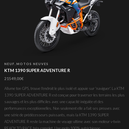
,
NEUF
MOTOS NEUVES
KTM 1390 SUPER ADVENTURE R
21549,00
€
Allume ton GPS, trouve l'endroit le plus isolé et appuie sur 'naviguer'. La KTM
1390 SUPER ADVENTURE R est conçue pour traverser les terrains les plus
sauvages et les plus difficiles avec une capacité inégalée et des
performances exceptionnelles. Non seulement elle a fait ses preuves avec
une série de prédécesseurs puissants, mais la KTM 1390 SUPER
ADVENTURE R reste la machine de voyage ultime avec son moteur v-twin
READY TO RACE très complet. Une moto 100% autrichienne.