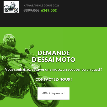
KAWASAKI KLE 500 SE 2026
7399,00
€
6349,00
€
DEMANDE
D'ESSAI MOTO
Vous souhaitez essayer une moto, un scooter ou un quad ?
CONTACTEZ-NOUS !
Cliquez-ici