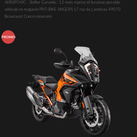
AKRAPOVIC - Shifter Garantie : 12 mois reprise et livraison possible
véhicule en magasin PRO BIKE ANGERS 17 rue du Landreau 49070
Beaucouzé Concessionnaire
PROMO