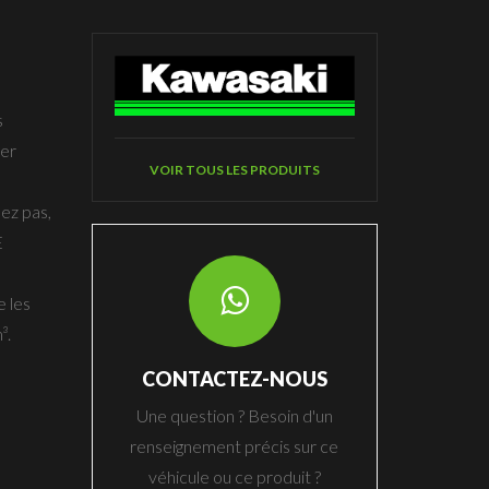
s
ter
VOIR TOUS LES PRODUITS
ez pas,
E
e les
³.
CONTACTEZ-NOUS
Une question ? Besoin d'un
renseignement précis sur ce
véhicule ou ce produit ?