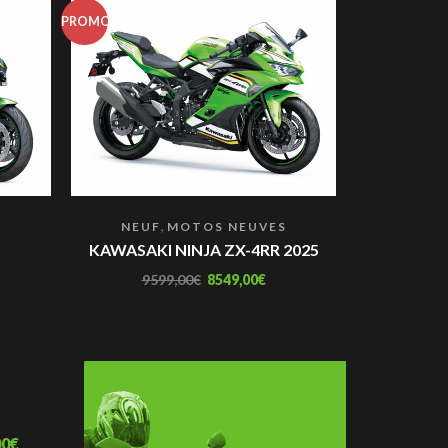
PROMO
PROMO
,
S
NEUF
MOTOS NEUVES
NEUF
KAWASAKI NINJA ZX-4RR 2025
KAWAS
9599,00
€
8549,00
€
2194
00
€