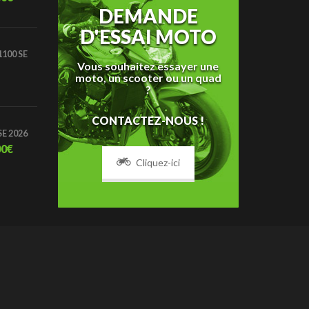
DEMANDE
D'ESSAI MOTO
100 SE
Vous souhaitez essayer une
moto, un scooter ou un quad
?
CONTACTEZ-NOUS !
SE 2026
00
€
Cliquez-ici