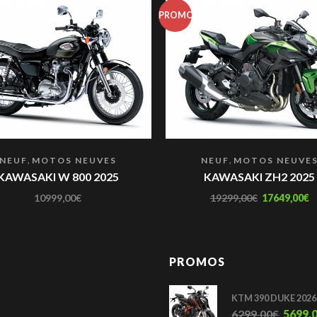
PROMO
,
,
NEUF
MOTOS NEUVES
NEUF
MOTOS NEUVE
KAWASAKI W 800 2025
KAWASAKI ZH2 2025
10999,00
€
19299,00
€
17649,00
€
PROMOS
KTM 390 DUKE 2026
6299,00
€
5699,