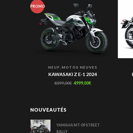
PROMO
,
NEUF
MOTOS NEUVES
KAWASAKI Z E-1 2024
8399,00
€
4999,00
€
NOUVEAUTÉS
YAMAHA MT-09 STREET
RALLY