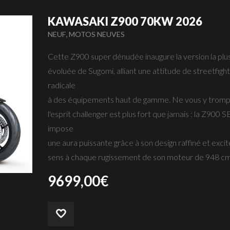
KAWASAKI Z900 70KW 2026
,
NEUF
MOTOS NEUVES
Cette Z900 super dénudée inaugure la version la plu
évoluée de Sugomi, alliant une attitude de streetfigh
radicale
à des équipements haut de gamme. Ne vous y tromp
l'esprit challenger est plus fort que jamais : la Z900 S
impose
une aura puissante grâce à son design raffiné et excit
sens à chaque rugissement de son moteur de 948 cm
9699,00
€