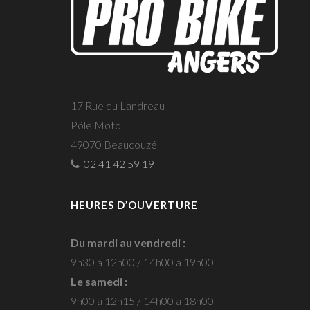
17 Rue du Landreau
Pôle Moto
49070 Beaucouzé
02 41 42 59 19
HEURES D’OUVERTURE
Du mardi au vendredi :
9h30 à 12h00 / 14h00 à 19h00
Le samedi :
9h00 à 12h15 / 14h00 à 18h00