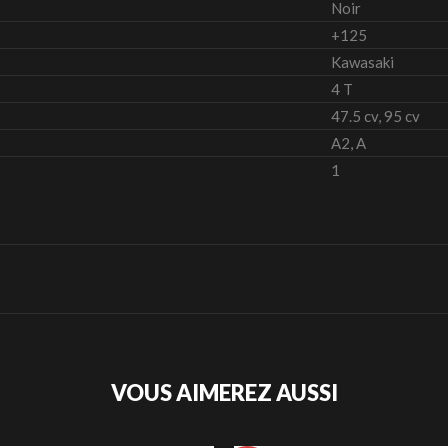
Noir
+125
Kawasaki
4 T
47.5 cv, 95 cv
A2, A
1
VOUS AIMEREZ AUSSI